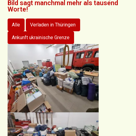
Bild sagt manchmal mehr als tausend
Worte!
Alle
Verladen in Thüringen
Ankunft ukrainische Grenze