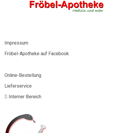
Fenster
Fenster
Fenster
geöffnet)
geöffnet)
geöffnet)
Impressum
Fröbel-Apotheke auf Facebook
Online-Bestellung
Lieferservice
Interner Bereich