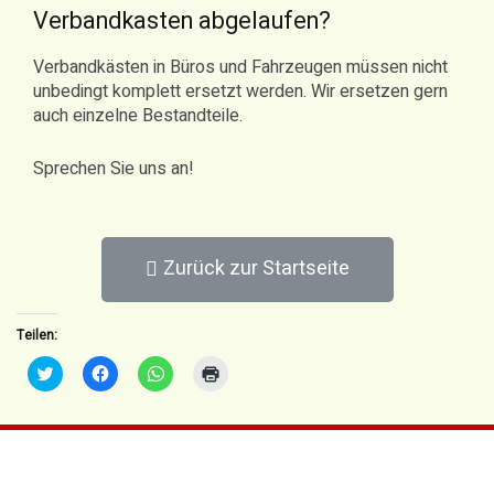
Verbandkasten abgelaufen?
Verbandkästen in Büros und Fahrzeugen müssen nicht
unbedingt komplett ersetzt werden. Wir ersetzen gern
auch einzelne Bestandteile.
Sprechen Sie uns an!
Zurück zur Startseite
Teilen:
Klick,
Klick,
Klicken,
Klicken
um
um
um
zum
über
auf
auf
Ausdrucken
Twitter
Facebook
WhatsApp
(Wird
zu
zu
zu
in
teilen
teilen
teilen
neuem
(Wird
(Wird
(Wird
Fenster
in
in
in
geöffnet)
neuem
neuem
neuem