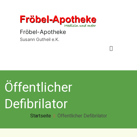
Zum
Inhalt
springen
Fröbel-Apotheke
Susann Gutheil e.K.
Öffentlicher
Defibrilator
Startseite
Öffentlicher Defibrilator